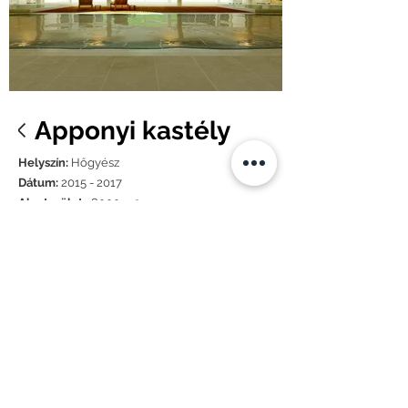
Apponyi kastély
Helyszín:
Hőgyész
Dátum:
2015 - 2017
Alapterület:
8000 m2
Építészet:
Öt Elem Építésziroda, Czakó
Kálmán, Polgár Tibor
Belsőépítészet:
Demeter Design Stúdió
Tervezők:
Csigó Ákos, Demeter Nóra, Dobó
Magdi, Fehér Ibolya, Hanusovszky Andrea,
Leits Miklós, Mózes Anett, Polgár Tibor, Simon
Edina, Szász Zoltán
2015-ben a Demeter Design Stúdiót bízták
meg a hőgyészi Apponyi kastély teljes