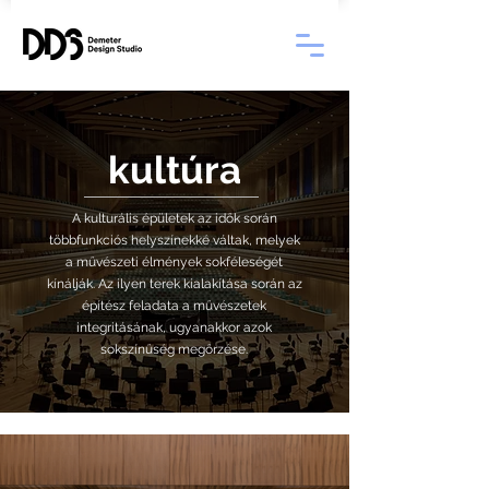
kultúra
A kulturális épületek az idők során
többfunkciós helyszínekké váltak, melyek
a művészeti élmények sokféleségét
kínálják. Az ilyen terek kialakítása során az
építész feladata a művészetek
integritásának, ugyanakkor azok
sokszínűség megőrzése.