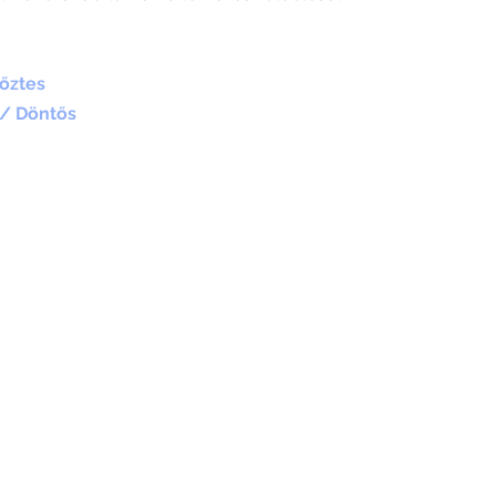
őztes
/ Döntős