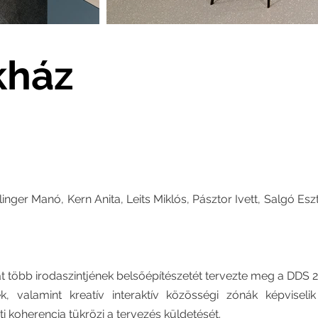
kház
inger Manó, Kern Anita, Leits Miklós, Pásztor Ivett, Salgó Esz
t több irodaszintjének belsőépítészetét tervezte meg a DDS 
k, valamint kreatív interaktív közösségi zónák képviseli
 koherencia tükrözi a tervezés küldetését.