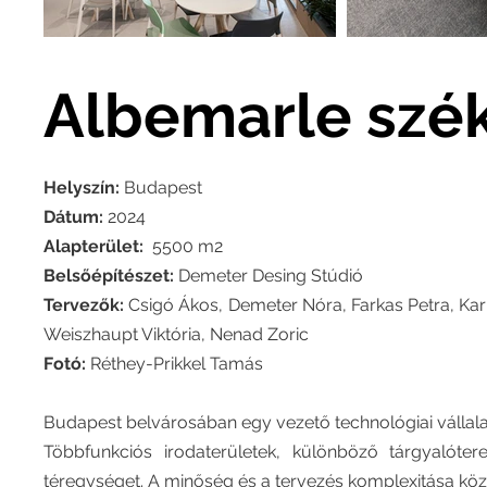
Albemarle szé
Helyszín:
Budapest
Dátum:
2024
Alapterület:
5500 m2
Belsőépítészet:
Demeter Desing Stúdió
Tervezők:
Csigó Ákos, Demeter Nóra, Farkas Petra, Karl
Weiszhaupt Viktória, Nenad Zoric
Fotó:
Réthey-Prikkel Tamás
Budapest belvárosában egy vezető technológiai vállala
Többfunkciós irodaterületek, különböző tárgyalótere
téregységet. A minőség és a tervezés komplexitása közti