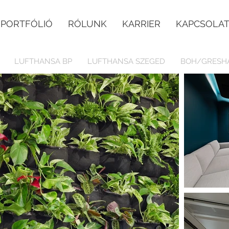
PORTFÓLIÓ
RÓLUNK
KARRIER
KAPCSOLA
LUFTHANSA BP
LUFTHANSA SZEGED
BOH/GRESH